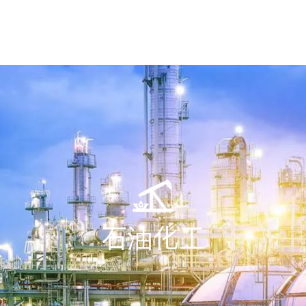

石油化工