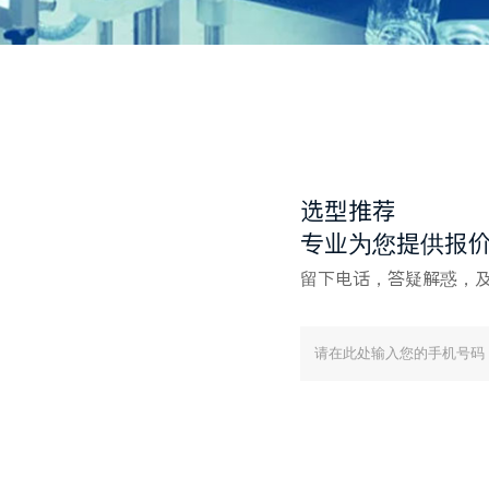
选型推荐
专业为您提供报
留下电话，答疑解惑，