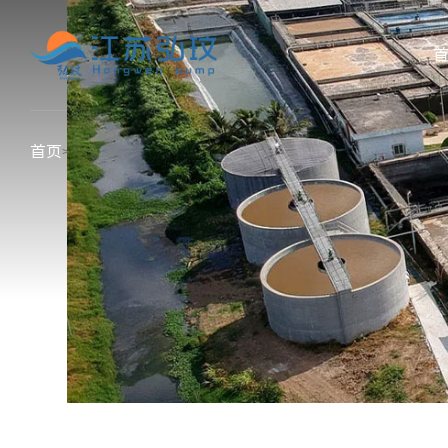
首页
应用领域
石油化工
>
>