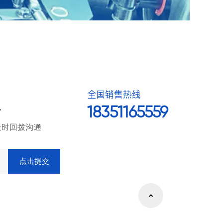
全国销售热线
价
18351165559
及时回拨沟通
